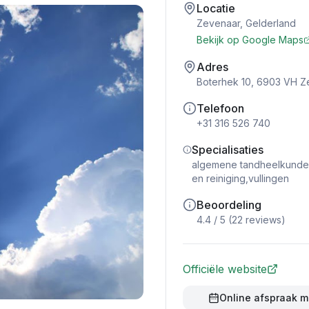
Locatie
Zevenaar
,
Gelderland
Bekijk op Google Maps
Adres
Boterhek 10, 6903 VH Z
Telefoon
+31 316 526 740
Specialisaties
algemene tandheelkunde,
en reiniging,vullingen
Beoordeling
4.4
/ 5 (
22
reviews)
Officiële website
Online afspraak 