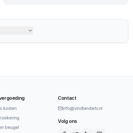
 vergoeding
Contact
ts kosten
info@vindtandarts.nl
rzekering
Volg ons
en beugel