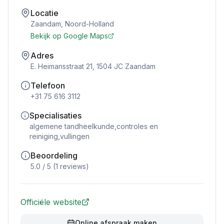
Locatie
Zaandam
,
Noord-Holland
Bekijk op Google Maps
Adres
E. Heimansstraat 21, 1504 JC Zaandam
Telefoon
+31 75 616 3112
Specialisaties
algemene tandheelkunde,controles en
reiniging,vullingen
Beoordeling
5.0
/ 5 (
1
reviews)
Officiële website
Online afspraak maken