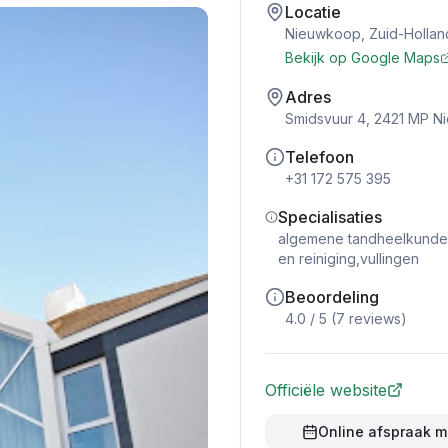
Locatie
Nieuwkoop
,
Zuid-Hollan
Bekijk op Google Maps
Adres
Smidsvuur 4, 2421 MP 
Telefoon
+31 172 575 395
Specialisaties
algemene tandheelkunde,
en reiniging,vullingen
Beoordeling
4.0
/ 5 (
7
reviews)
Officiële website
Online afspraak 