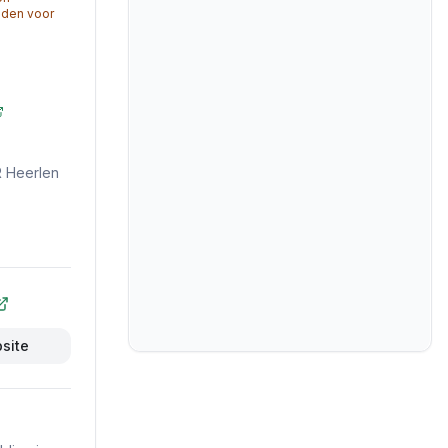
ijden voor
R Heerlen
bsite