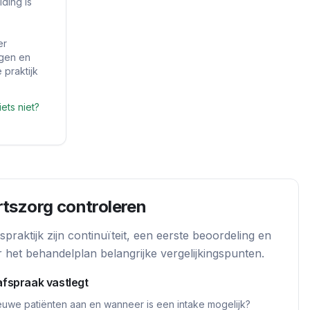
ding is
er
ngen en
 praktijk
iets niet?
tszorg controleren
praktijk zijn continuïteit, een eerste beoordeling en
r het behandelplan belangrijke vergelijkingspunten.
afspraak vastlegt
euwe patiënten aan en wanneer is een intake mogelijk?