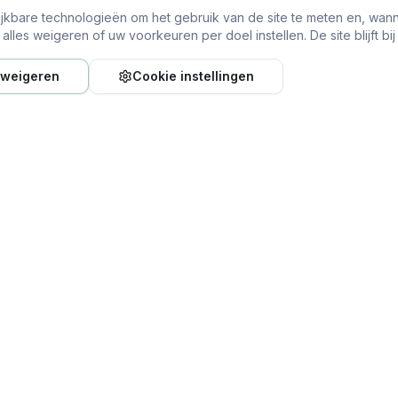
ijkbare technologieën om het gebruik van de site te meten en, wann
lles weigeren of uw voorkeuren per doel instellen. De site blijft bi
 weigeren
Cookie instellingen
Types & Hulp
Kosten &
Algemene Tandartsen
Alle tandar
Kindertandartsen
Tandartsve