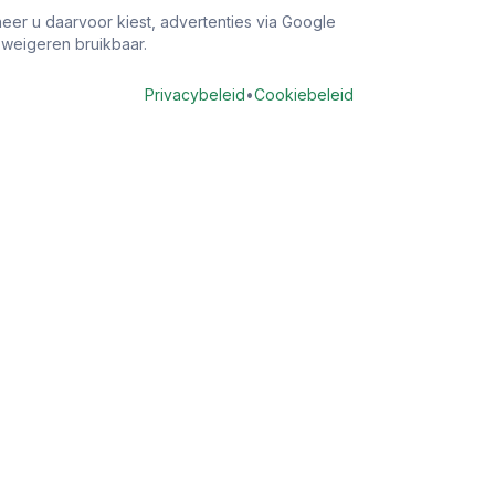
eer u daarvoor kiest, advertenties via Google
j weigeren bruikbaar.
Privacybeleid
•
Cookiebeleid
 vergoeding
Contact
ts kosten
info@vindtandarts.nl
rzekering
Over ons