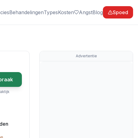
cies
Behandelingen
Types
Kosten
Angst
Blog
Spoed
Advertentie
praak
aktijk
jden
on