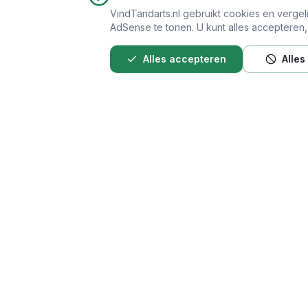
VindTandarts.nl gebruikt cookies en vergel
AdSense te tonen. U kunt alles accepteren, a
Alles accepteren
Alles
Provincies
Vind Tandarts
Noord-Holland
Vergelijk openbare gegevens van
Zuid-Holland
tandartspraktijken in Nederland.