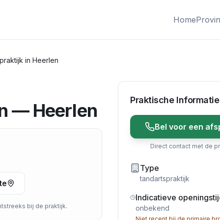
Home
Provin
raktijk in Heerlen
Praktische Informatie
en — Heerlen
Bel voor een afs
Direct contact met de pr
Type
tandartspraktijk
te
Indicatieve openingsti
streeks bij de praktijk.
onbekend
Niet recent bij de primaire br