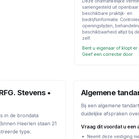
Deze onafhankelijke vermel
samengesteld uit openbaar
beschikbare praktijk- en
bedrijfsinformatie. Controle
openingstijden, behandeli
beschikbaarheid altijd bij de
zelf.
Bent u eigenaar of klopt er 
Geef een correctie door
RFG. Stevens •
Algemene tandar
Bij een algemene tandarts
duidelijke afspraken ove
is in de brondata
 Binnen
Heerlen
staan
21
Vraag dit voordat u een 
treerde type.
Neemt deze vestiging ni