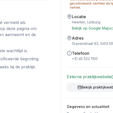
gecontroleerd; verifieer de t
vertrek.
Locatie
t vermeld als
Heerlen
,
Limburg
 op deze pagina om
Bekijk op Google Maps
nten aanneemt en de
Adres
Gravenstraat 63, 6413 E
le wachttijd is.
Telefoon
cificeerde begroting.
+31 45 522 1150
ks bij de praktijk.
Externe praktijkwebsite
Bekijk praktijkwe
Gegevens en actualiteit