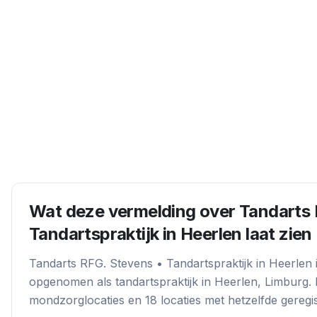
Wat deze vermelding over
Tandarts 
Tandartspraktijk in Heerlen
laat zien
Tandarts RFG. Stevens • Tandartspraktijk in Heerlen
opgenomen als
tandartspraktijk
in
Heerlen
, Limburg
.
mondzorglocatie
s
en
18
locatie
s
met hetzelfde geregis