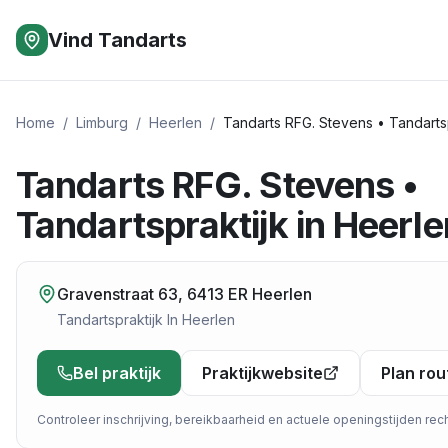
Vind Tandarts
Home
/
Limburg
/
Heerlen
/
Tandarts RFG. Stevens • Tandartsp
Tandarts RFG. Stevens •
Tandartspraktijk in Heerl
Gravenstraat 63, 6413 ER Heerlen
Tandartspraktijk
In
Heerlen
Bel praktijk
Praktijkwebsite
Plan rou
Controleer inschrijving, bereikbaarheid en actuele openingstijden recht