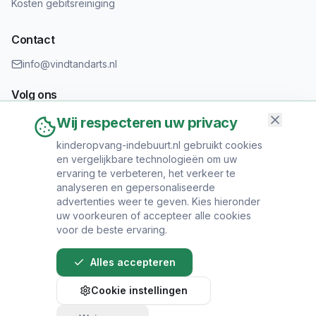
Kosten gebitsreiniging
Contact
info@vindtandarts.nl
Volg ons
Wij respecteren uw privacy
kinderopvang-indebuurt.nl gebruikt cookies
en vergelijkbare technologieën om uw
Informatie toevoegen?
ervaring te verbeteren, het verkeer te
Heeft u een tandartspraktijk? Neem contact op om uw praktijk
analyseren en gepersonaliseerde
toe te voegen.
advertenties weer te geven. Kies hieronder
uw voorkeuren of accepteer alle cookies
voor de beste ervaring.
Alles accepteren
© 2024 Vind Tandarts. Alle rechten voorbehouden.
Cookie instellingen
Over Ons
•
Privacy Policy
•
Algemene
Voorwaarden
•
Sitemap