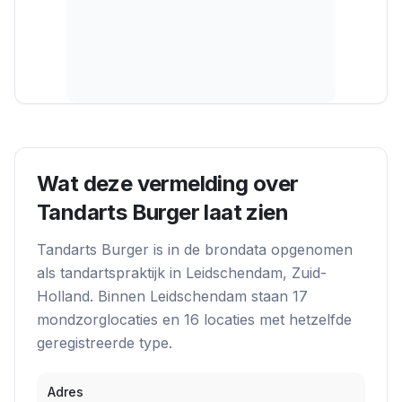
Wat deze vermelding over
Tandarts Burger
laat zien
Tandarts Burger
is in de brondata opgenomen
als
tandartspraktijk
in
Leidschendam
, Zuid-
Holland
. Binnen
Leidschendam
staan
17
mondzorglocatie
s
en
16
locatie
s
met hetzelfde
geregistreerde type.
Adres