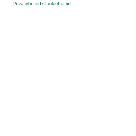
Privacybeleid
•
Cookiebeleid
Vind Tandarts
Vergelijk openbare gegevens van tandartspraktijken in
Nederland. Zoek praktijken op locatie en bekijk beschikbare
openbare contact- en praktijkgegevens.
Provincies
Noord-Holland