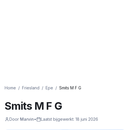
Home
/
Friesland
/
Epe
/
Smits M F G
Smits M F G
Door
Marvin
•
Laatst bijgewerkt:
18 juni 2026