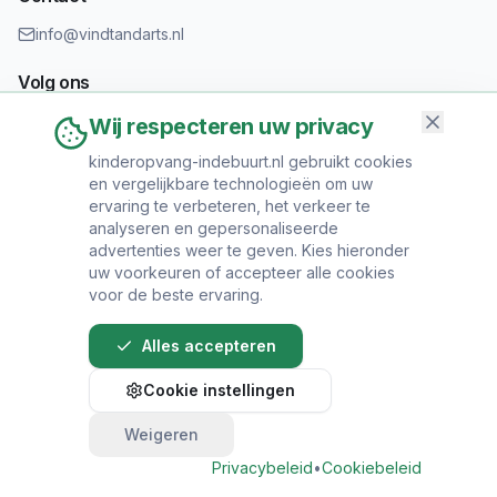
info@vindtandarts.nl
Volg ons
Wij respecteren uw privacy
kinderopvang-indebuurt.nl gebruikt cookies
en vergelijkbare technologieën om uw
Informatie toevoegen?
ervaring te verbeteren, het verkeer te
Heeft u een tandartspraktijk? Neem contact op om uw praktijk
analyseren en gepersonaliseerde
toe te voegen.
advertenties weer te geven. Kies hieronder
uw voorkeuren of accepteer alle cookies
voor de beste ervaring.
Alles accepteren
© 2024 Vind Tandarts. Alle rechten voorbehouden.
Cookie instellingen
Over Ons
•
Privacy Policy
•
Algemene
Voorwaarden
•
Sitemap
Weigeren
Bel direct voor een afspraak
Privacybeleid
•
Cookiebeleid