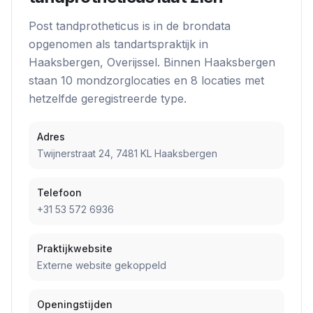
Post tandprotheticus
is in de brondata
opgenomen als
tandartspraktijk
in
Haaksbergen
, Overijssel
. Binnen
Haaksbergen
staan
10
mondzorglocatie
s
en
8
locatie
s
met
hetzelfde geregistreerde type.
Adres
Twijnerstraat 24, 7481 KL Haaksbergen
Telefoon
+31 53 572 6936
Praktijkwebsite
Externe website gekoppeld
Openingstijden