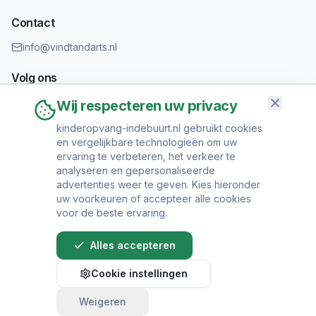
Contact
info@vindtandarts.nl
Volg ons
Wij respecteren uw privacy
kinderopvang-indebuurt.nl gebruikt cookies
en vergelijkbare technologieën om uw
Informatie toevoegen?
ervaring te verbeteren, het verkeer te
Heeft u een tandartspraktijk? Neem contact op om uw praktijk
analyseren en gepersonaliseerde
toe te voegen.
advertenties weer te geven. Kies hieronder
uw voorkeuren of accepteer alle cookies
voor de beste ervaring.
Alles accepteren
© 2024 Vind Tandarts. Alle rechten voorbehouden.
Cookie instellingen
Over Ons
•
Privacy Policy
•
Algemene
Voorwaarden
•
Sitemap
Weigeren
Bel direct voor een afspraak