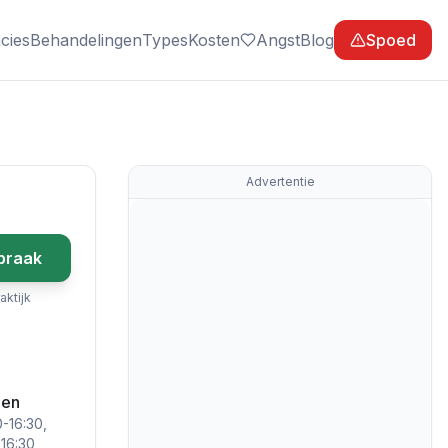
cies
Behandelingen
Types
Kosten
Angst
Blog
Spoed
Advertentie
praak
aktijk
den
-16:30,
16:30,