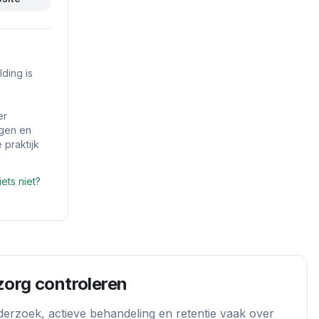
ding is
er
ngen en
 praktijk
iets niet?
zorg controleren
derzoek, actieve behandeling en retentie vaak over