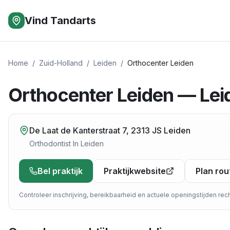
Vind Tandarts
Home
/
Zuid-Holland
/
Leiden
/
Orthocenter Leiden
Orthocenter Leiden — Lei
De Laat de Kanterstraat 7, 2313 JS Leiden
Orthodontist
In
Leiden
Bel praktijk
Praktijkwebsite
Plan rou
Controleer inschrijving, bereikbaarheid en actuele openingstijden recht