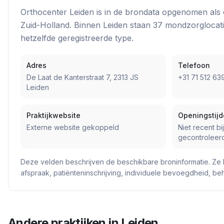
Orthocenter Leiden
is in de brondata opgenomen als
Zuid-Holland
. Binnen
Leiden
staan
37
mondzorglocat
hetzelfde geregistreerde type.
Adres
Telefoon
De Laat de Kanterstraat 7, 2313 JS
+31 71 512 63
Leiden
Praktijkwebsite
Openingstij
Externe website gekoppeld
Niet recent bi
gecontroleer
Deze velden beschrijven de beschikbare broninformatie. Ze 
afspraak, patiënteninschrijving, individuele bevoegdheid, b
Andere praktijken in
Leiden