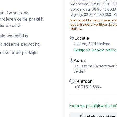
woensdag: 08:30-12:30,13:
donderdag: 08:30-12:30,13:
den
. Gebruik de
vrijdag: 08:30-12:30,13:00-
roleren of de praktijk
Niet recent bij de primaire bro
gecontroleerd; verifieer de ti
ie u zoekt.
vertrek.
le wachttijd is.
Locatie
cificeerde begroting.
Leiden
,
Zuid-Holland
Bekijk op Google Maps
ks bij de praktijk.
Adres
De Laat de Kanterstraat 7
Leiden
Telefoon
+31 71 512 6394
Externe praktijkwebsite
Bekijk praktijkwe