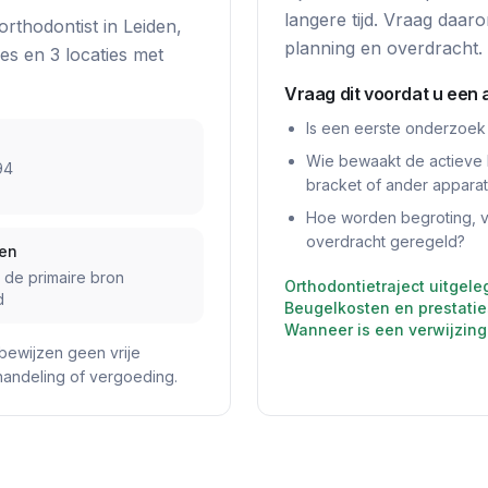
langere tijd. Vraag daar
orthodontist
in
Leiden
,
planning en overdracht.
ie
s
en
3
locatie
s
met
Vraag dit voordat u een 
Is een eerste onderzoek
Wie bewaakt de actieve 
94
bracket of ander appara
Hoe worden begroting, ve
overdracht geregeld?
den
j de primaire bron
Orthodontietraject uitgele
d
Beugelkosten en prestatie
Wanneer is een verwijzing
bewijzen geen vrije
ehandeling of vergoeding.