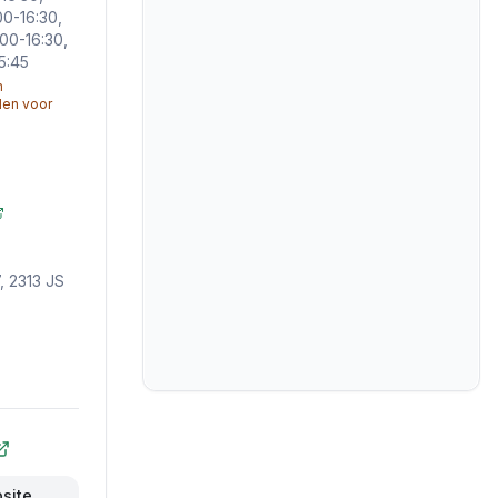
00-16:30,
00-16:30,
15:45
n
jden voor
, 2313 JS
bsite