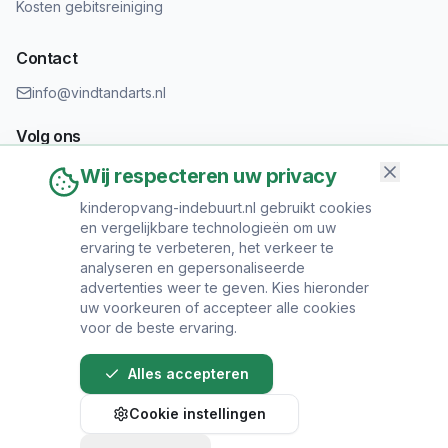
Kosten gebitsreiniging
Contact
info@vindtandarts.nl
Volg ons
Wij respecteren uw privacy
kinderopvang-indebuurt.nl gebruikt cookies
en vergelijkbare technologieën om uw
Informatie toevoegen?
ervaring te verbeteren, het verkeer te
Heeft u een tandartspraktijk? Neem contact op om uw praktijk
analyseren en gepersonaliseerde
toe te voegen.
advertenties weer te geven. Kies hieronder
uw voorkeuren of accepteer alle cookies
voor de beste ervaring.
Alles accepteren
© 2024 Vind Tandarts. Alle rechten voorbehouden.
Cookie instellingen
Over Ons
•
Privacy Policy
•
Algemene
Voorwaarden
•
Sitemap