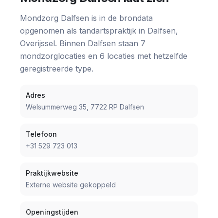
Mondzorg Dalfsen
is in de brondata
opgenomen als
tandartspraktijk
in
Dalfsen
,
Overijssel
. Binnen
Dalfsen
staan
7
mondzorglocatie
s
en
6
locatie
s
met hetzelfde
geregistreerde type.
Adres
Welsummerweg 35, 7722 RP Dalfsen
Telefoon
+31 529 723 013
Praktijkwebsite
Externe website gekoppeld
Openingstijden