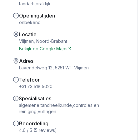
tandartspraktijk
Openingstijden
onbekend
Locatie
Vlijmen
,
Noord-Brabant
Bekijk op Google Maps
Adres
Lavendelweg 12, 5251 WT Vlijmen
Telefoon
+31 73 518 5020
Specialisaties
algemene tandheelkunde,controles en
reiniging,vullingen
Beoordeling
4.6
/ 5 (
5
reviews)