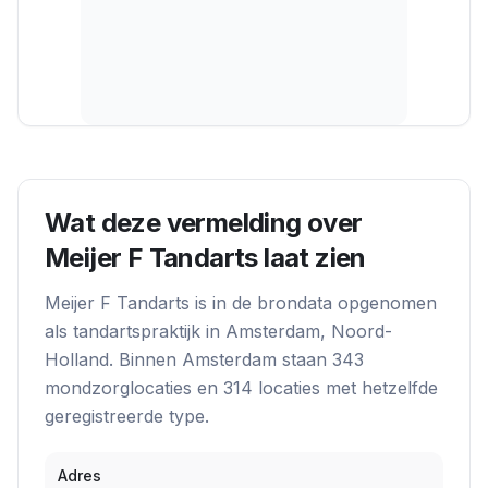
Wat deze vermelding over
Meijer F Tandarts
laat zien
Meijer F Tandarts
is in de brondata opgenomen
als
tandartspraktijk
in
Amsterdam
, Noord-
Holland
. Binnen
Amsterdam
staan
343
mondzorglocatie
s
en
314
locatie
s
met hetzelfde
geregistreerde type.
Adres