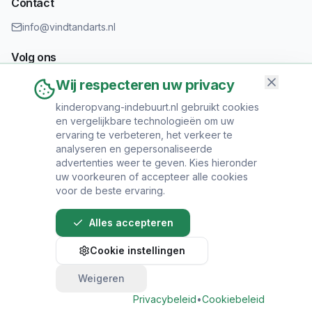
Contact
info@vindtandarts.nl
Volg ons
Wij respecteren uw privacy
kinderopvang-indebuurt.nl gebruikt cookies
en vergelijkbare technologieën om uw
Informatie toevoegen?
ervaring te verbeteren, het verkeer te
Heeft u een tandartspraktijk? Neem contact op om uw praktijk
analyseren en gepersonaliseerde
toe te voegen.
advertenties weer te geven. Kies hieronder
uw voorkeuren of accepteer alle cookies
voor de beste ervaring.
Alles accepteren
© 2024 Vind Tandarts. Alle rechten voorbehouden.
Cookie instellingen
Over Ons
•
Privacy Policy
•
Algemene
Voorwaarden
•
Sitemap
Weigeren
Bel direct voor een afspraak
Privacybeleid
•
Cookiebeleid