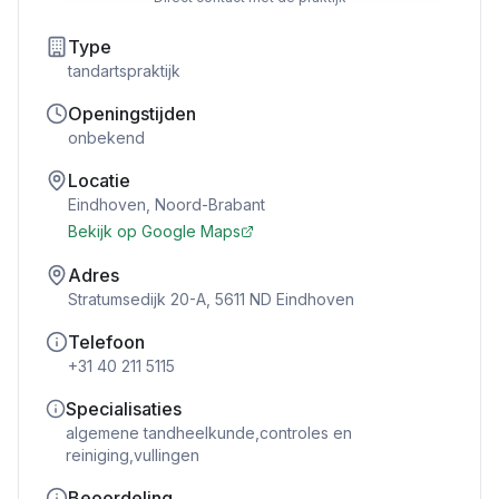
Type
tandartspraktijk
Openingstijden
onbekend
Locatie
Eindhoven
,
Noord-Brabant
Bekijk op Google Maps
Adres
Stratumsedijk 20-A, 5611 ND Eindhoven
Telefoon
+31 40 211 5115
Specialisaties
algemene tandheelkunde,controles en
reiniging,vullingen
Beoordeling