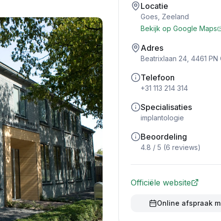
Locatie
Goes
,
Zeeland
Bekijk op Google Maps
Adres
Beatrixlaan 24, 4461 PN
Telefoon
+31 113 214 314
Specialisaties
implantologie
Beoordeling
4.8
/ 5 (
6
reviews)
Officiële website
Online afspraak 