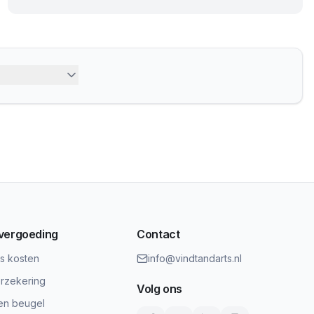
 vergoeding
Contact
ts kosten
info@vindtandarts.nl
rzekering
Volg ons
en beugel