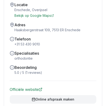
Locatie
Enschede
,
Overijssel
Bekijk op Google Maps
Adres
Haaksbergerstraat 109, 7513 ER Enschede
Telefoon
+31 53 430 9010
Specialisaties
orthodontie
Beoordeling
5.0
/ 5 (
1
reviews)
Officiële website
Online afspraak maken