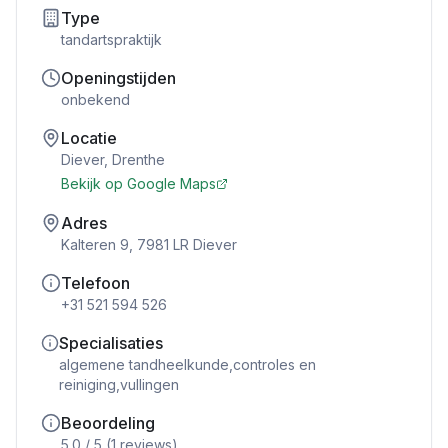
Type
tandartspraktijk
Openingstijden
onbekend
Locatie
Diever
,
Drenthe
Bekijk op Google Maps
Adres
Kalteren 9, 7981 LR Diever
Telefoon
+31 521 594 526
Specialisaties
algemene tandheelkunde,controles en
reiniging,vullingen
Beoordeling
5.0
/ 5 (
1
reviews)