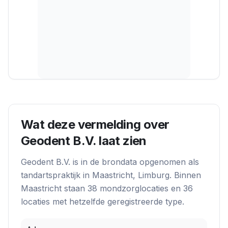
Wat deze vermelding over
Geodent B.V.
laat zien
Geodent B.V.
is in de brondata opgenomen als
tandartspraktijk
in
Maastricht
, Limburg
. Binnen
Maastricht
staan
38
mondzorglocatie
s
en
36
locatie
s
met hetzelfde geregistreerde type.