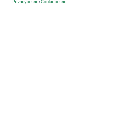
Privacybeleid
•
Cookiebeleid
Vind Tandarts
Vergelijk openbare gegevens van tandartspraktijken in
Nederland. Zoek praktijken op locatie en bekijk beschikbare
openbare contact- en praktijkgegevens.
Provincies
Noord-Holland