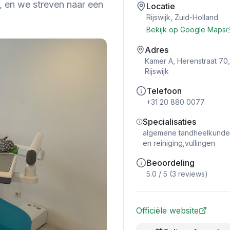
l, en we streven naar een
Locatie
Rijswijk
,
Zuid-Holland
Bekijk op Google Maps
Adres
Kamer A, Herenstraat 70
Rijswijk
Telefoon
+31 20 880 0077
Specialisaties
algemene tandheelkunde,
en reiniging,vullingen
Beoordeling
5.0
/ 5 (
3
reviews)
Officiële website