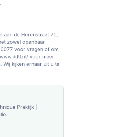
.
gen aan de Herenstraat 70,
k met zowel openbaar
0 0077 voor vragen of om
/www.ddtl.nl/ voor meer
Wij kijken ernaar uit u te
nique Praktijk |
ie.