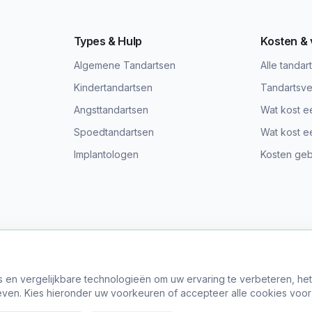
Types & Hulp
Kosten &
Algemene Tandartsen
Alle tandar
Kindertandartsen
Tandartsve
Angsttandartsen
Wat kost e
Spoedtandartsen
Wat kost e
Implantologen
Kosten gebi
s en vergelijkbare technologieën om uw ervaring te verbeteren, he
© 2024 Vind Tandarts. Alle rechten voorbehouden.
ven. Kies hieronder uw voorkeuren of accepteer alle cookies voor
er Ons
•
Privacy Policy
•
Algemene Voorwaarden
•
Site