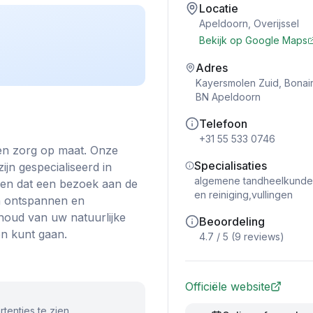
Locatie
Apeldoorn
,
Overijssel
Bekijk op Google Maps
Adres
Kayersmolen Zuid, Bonai
BN Apeldoorn
Telefoon
+31 55 533 0746
 en zorg op maat. Onze
Specialisaties
jn gespecialiseerd in
algemene tandheelkunde,
jpen dat een bezoek aan de
en reiniging,vullingen
n ontspannen en
ehoud van uw natuurlijke
Beoordeling
en kunt gaan.
4.7
/ 5 (
9
reviews)
Officiële website
tenties te zien