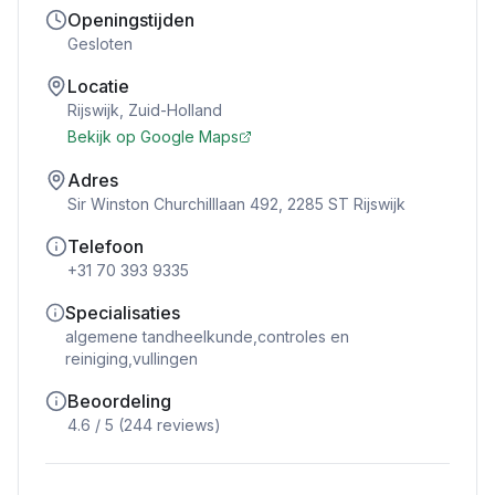
Openingstijden
Gesloten
Locatie
Rijswijk
,
Zuid-Holland
Bekijk op Google Maps
Adres
Sir Winston Churchilllaan 492, 2285 ST Rijswijk
Telefoon
+31 70 393 9335
Specialisaties
algemene tandheelkunde,controles en
reiniging,vullingen
Beoordeling
4.6
/ 5 (
244
reviews)