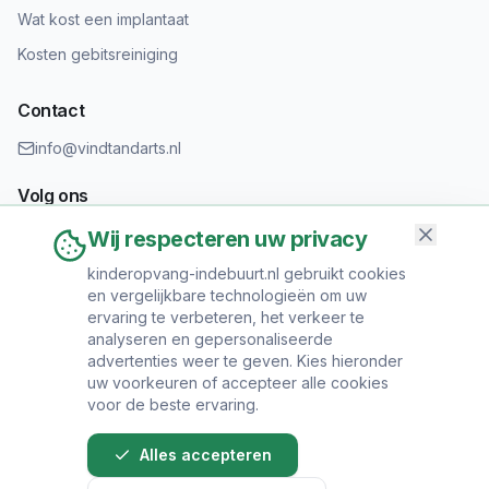
Wat kost een implantaat
Kosten gebitsreiniging
Contact
info@vindtandarts.nl
Volg ons
Wij respecteren uw privacy
kinderopvang-indebuurt.nl gebruikt cookies
en vergelijkbare technologieën om uw
Informatie toevoegen?
ervaring te verbeteren, het verkeer te
Heeft u een tandartspraktijk? Neem contact op om uw praktijk
analyseren en gepersonaliseerde
toe te voegen.
advertenties weer te geven. Kies hieronder
uw voorkeuren of accepteer alle cookies
voor de beste ervaring.
Alles accepteren
© 2024 Vind Tandarts. Alle rechten voorbehouden.