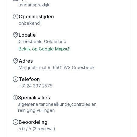
tandartspraktijk
Openingstijden
onbekend
Locatie
Groesbeek
,
Gelderland
Bekijk op Google Maps
Adres
Margrietstraat 9, 6561 WS Groesbeek
Telefoon
+31 24 397 2575
Specialisaties
algemene tandheelkunde,controles en
reiniging,vullingen
Beoordeling
5.0
/ 5 (
3
reviews)