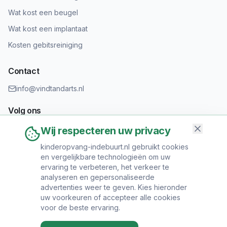
Wat kost een beugel
Wat kost een implantaat
Kosten gebitsreiniging
Contact
info@vindtandarts.nl
Volg ons
Wij respecteren uw privacy
kinderopvang-indebuurt.nl gebruikt cookies
en vergelijkbare technologieën om uw
Informatie toevoegen?
ervaring te verbeteren, het verkeer te
Heeft u een tandartspraktijk? Neem contact op om uw praktijk
analyseren en gepersonaliseerde
toe te voegen.
advertenties weer te geven. Kies hieronder
uw voorkeuren of accepteer alle cookies
voor de beste ervaring.