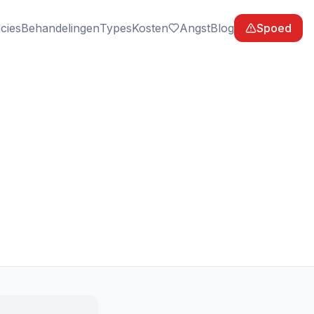
cies
Behandelingen
Types
Kosten
Angst
Blog
Spoed