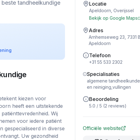
e beste tandheelkundige
Locatie
Apeldoorn
,
Overijssel
Bekijk op Google Maps
Adres
Arnhemseweg 23, 7331 
Apeldoorn
ening
Telefoon
+31 55 533 2302
kundige
Specialisaties
algemene tandheelkunde,
en reiniging,vullingen
etekent kiezen voor
Beoordeling
doorn heeft een uitstekende
5.0
/ 5 (
2
reviews)
 patiënttevredenheid. Wij
 nemen voor iedere patiënt
Officiële website
 gespecialiseerd in diverse
g ontvangt. Uw gezondheid