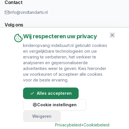
Contact
info@vindtandarts.nl
Volg ons
Wij respecteren uw privacy
kinderopvang-indebuurt.nl gebruikt cookies
en vergelijkbare technologieën om uw
Informatie toevoegen?
ervaring te verbeteren, het verkeer te
Heeft u een tandartspraktijk? Neem contact op om uw praktijk
analyseren en gepersonaliseerde
toe te voegen.
advertenties weer te geven. Kies hieronder
uw voorkeuren of accepteer alle cookies
voor de beste ervaring.
Alles accepteren
© 2024 Vind Tandarts. Alle rechten voorbehouden.
Cookie instellingen
Over Ons
•
Privacy Policy
•
Algemene
Voorwaarden
•
Sitemap
Weigeren
Bel direct voor een afspraak
Privacybeleid
•
Cookiebeleid