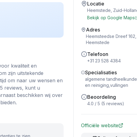
Locatie
Heemstede
,
Zuid-Hollan
Bekijk op Google Maps
Adres
Heemsteedse Dreef 162,
Heemstede
Telefoon
+31 23 528 4384
oor kwaliteit en
Specialisaties
om zijn uitstekende
algemene tandheelkunde,
 tijd om naar uw wensen en
en reiniging,vullingen
 5 reviews, kunt u
rnaast beschikken wij over
Beoordeling
bieden.
4.0
/ 5 (
5
reviews)
Officiële website
tenties te zien