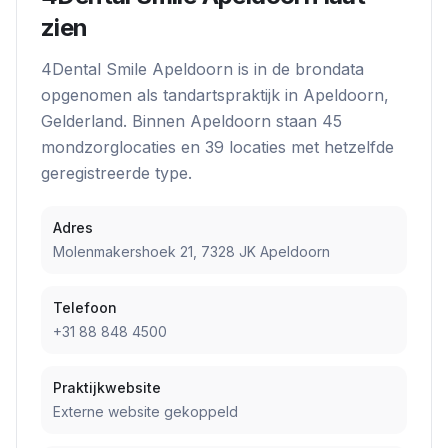
zien
4Dental Smile Apeldoorn
is in de brondata
opgenomen als
tandartspraktijk
in
Apeldoorn
,
Gelderland
. Binnen
Apeldoorn
staan
45
mondzorglocatie
s
en
39
locatie
s
met hetzelfde
geregistreerde type.
Adres
Molenmakershoek 21, 7328 JK Apeldoorn
Telefoon
+31 88 848 4500
Praktijkwebsite
Externe website gekoppeld