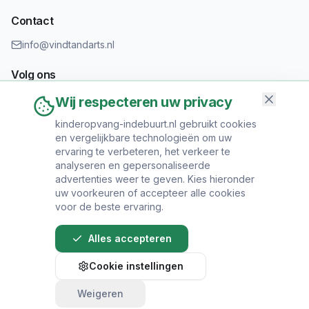
Contact
info@vindtandarts.nl
Volg ons
Wij respecteren uw privacy
kinderopvang-indebuurt.nl gebruikt cookies
en vergelijkbare technologieën om uw
Informatie toevoegen?
ervaring te verbeteren, het verkeer te
Heeft u een tandartspraktijk? Neem contact op om uw praktijk
analyseren en gepersonaliseerde
toe te voegen.
advertenties weer te geven. Kies hieronder
uw voorkeuren of accepteer alle cookies
voor de beste ervaring.
Alles accepteren
© 2024 Vind Tandarts. Alle rechten voorbehouden.
Cookie instellingen
Over Ons
•
Privacy Policy
•
Algemene
Voorwaarden
•
Sitemap
Weigeren