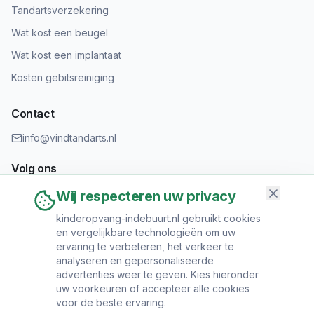
Tandartsverzekering
Wat kost een beugel
Wat kost een implantaat
Kosten gebitsreiniging
Contact
info@vindtandarts.nl
Volg ons
Wij respecteren uw privacy
kinderopvang-indebuurt.nl gebruikt cookies
en vergelijkbare technologieën om uw
Informatie toevoegen?
ervaring te verbeteren, het verkeer te
Heeft u een tandartspraktijk? Neem contact op om uw praktijk
analyseren en gepersonaliseerde
toe te voegen.
advertenties weer te geven. Kies hieronder
uw voorkeuren of accepteer alle cookies
voor de beste ervaring.