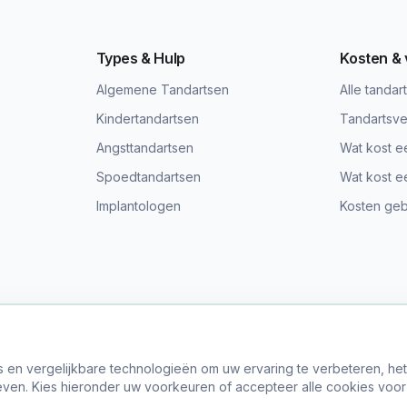
Types & Hulp
Kosten &
Algemene Tandartsen
Alle tandar
Kindertandartsen
Tandartsve
Angsttandartsen
Wat kost e
Spoedtandartsen
Wat kost e
Implantologen
Kosten gebi
s en vergelijkbare technologieën om uw ervaring te verbeteren, he
© 2024 Vind Tandarts. Alle rechten voorbehouden.
ven. Kies hieronder uw voorkeuren of accepteer alle cookies voor
er Ons
•
Privacy Policy
•
Algemene Voorwaarden
•
Site