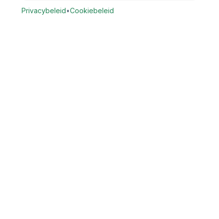
Privacybeleid
•
Cookiebeleid
Vind Tandarts
Vergelijk openbare gegevens van tandartspraktijken in
Nederland. Zoek praktijken op locatie en bekijk beschikbare
openbare contact- en praktijkgegevens.
Provincies