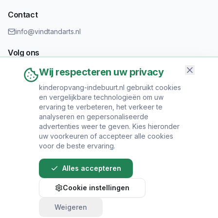
Contact
info@vindtandarts.nl
Volg ons
Wij respecteren uw privacy
kinderopvang-indebuurt.nl gebruikt cookies
en vergelijkbare technologieën om uw
Informatie toevoegen?
ervaring te verbeteren, het verkeer te
Heeft u een tandartspraktijk? Neem contact op om uw praktijk
analyseren en gepersonaliseerde
toe te voegen.
advertenties weer te geven. Kies hieronder
uw voorkeuren of accepteer alle cookies
voor de beste ervaring.
Alles accepteren
© 2024 Vind Tandarts. Alle rechten voorbehouden.
Cookie instellingen
Over Ons
•
Privacy Policy
•
Algemene
Voorwaarden
•
Sitemap
Weigeren