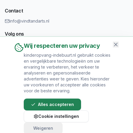
Contact
info@vindtandarts.nl
Volg ons
Wij respecteren uw privacy
kinderopvang-indebuurt.nl gebruikt cookies
en vergelijkbare technologieën om uw
Informatie toevoegen?
ervaring te verbeteren, het verkeer te
Heeft u een tandartspraktijk? Neem contact op om uw praktijk
analyseren en gepersonaliseerde
toe te voegen.
advertenties weer te geven. Kies hieronder
uw voorkeuren of accepteer alle cookies
voor de beste ervaring.
Alles accepteren
© 2024 Vind Tandarts. Alle rechten voorbehouden.
Cookie instellingen
Over Ons
•
Privacy Policy
•
Algemene
Voorwaarden
•
Sitemap
Weigeren