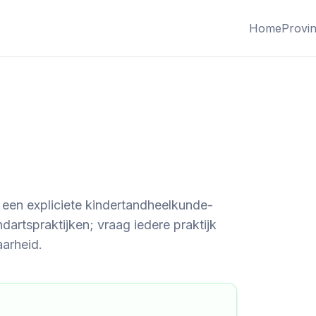
Home
Provin
 een expliciete kindertandheelkunde-
artspraktijken; vraag iedere praktijk
aarheid.