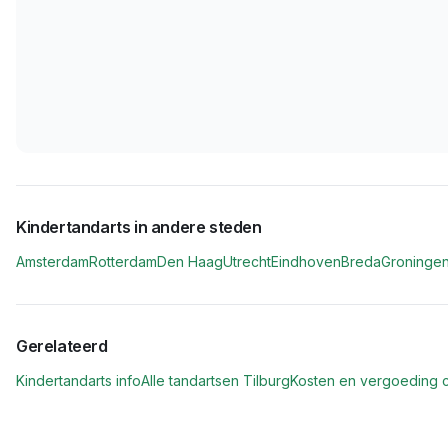
Kindertandarts in andere steden
Amsterdam
Rotterdam
Den Haag
Utrecht
Eindhoven
Breda
Groninge
Gerelateerd
Kindertandarts info
Alle tandartsen
Tilburg
Kosten en vergoeding c