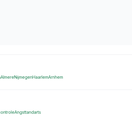
n
Almere
Nijmegen
Haarlem
Arnhem
ontrole
Angsttandarts