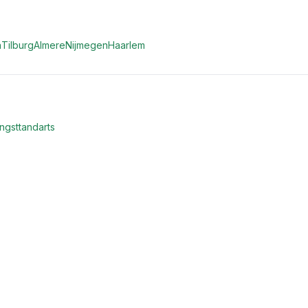
n
Tilburg
Almere
Nijmegen
Haarlem
ngsttandarts