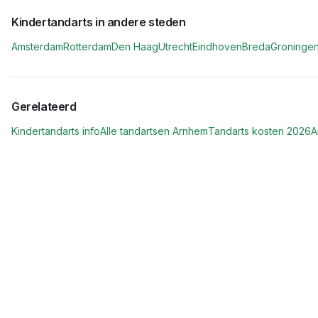
Kindertandarts in andere steden
Amsterdam
Rotterdam
Den Haag
Utrecht
Eindhoven
Breda
Groninge
Gerelateerd
Kindertandarts info
Alle tandartsen
Arnhem
Tandarts kosten 2026
A