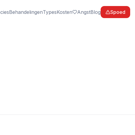
cies
Behandelingen
Types
Kosten
Angst
Blog
Spoed