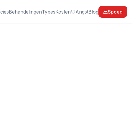
cies
Behandelingen
Types
Kosten
Angst
Blog
Spoed