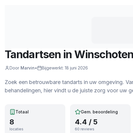
Tandartsen in
Winschote
Door
Marvin
•
Bijgewerkt:
18 juni 2026
Zoek een betrouwbare tandarts in uw omgeving. Van r
behandelingen, hier vindt u de juiste zorg voor uw ge
Totaal
Gem. beoordeling
8
4.4
/ 5
locaties
60
reviews