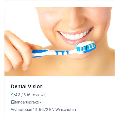
Dental Vision
4.3
/ 5 (
6
reviews)
tandartspraktijk
Zeefbaan 16, 9672 BN Winschoten