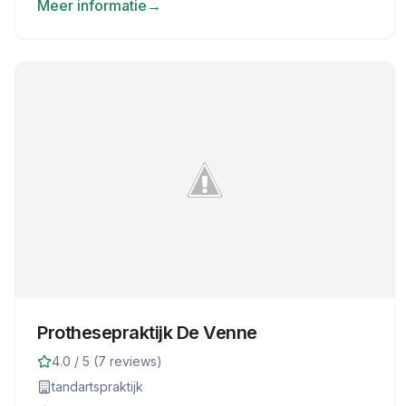
Meer informatie
→
Prothesepraktijk De Venne
4.0
/ 5 (
7
reviews)
tandartspraktijk