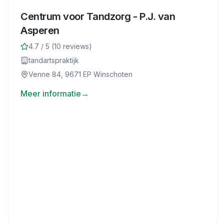
Centrum voor Tandzorg - P.J. van
Asperen
4.7
/ 5 (
10
reviews)
tandartspraktijk
Venne 84, 9671 EP Winschoten
Meer informatie
→