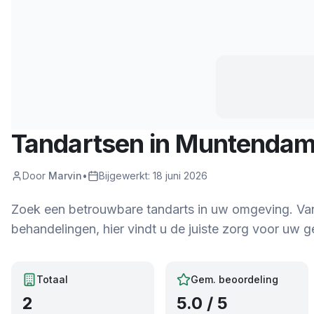
Tandartsen in
Muntenda
Door
Marvin
•
Bijgewerkt:
18 juni 2026
Zoek een betrouwbare tandarts in uw omgeving. Van r
behandelingen, hier vindt u de juiste zorg voor uw ge
Totaal
Gem. beoordeling
2
5.0
/ 5