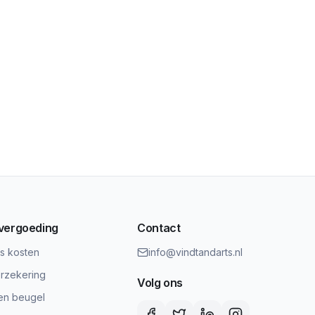
 vergoeding
Contact
ts kosten
info@vindtandarts.nl
rzekering
Volg ons
en beugel