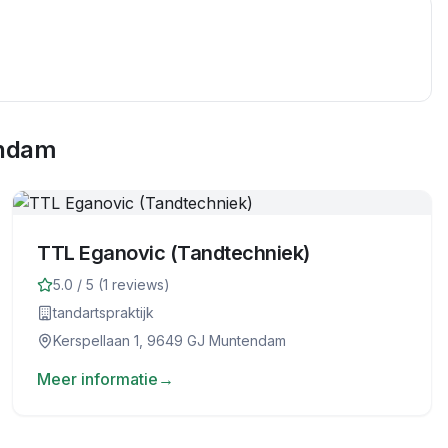
ndam
TTL Eganovic (Tandtechniek)
5.0
/ 5 (
1
reviews)
tandartspraktijk
Kerspellaan 1, 9649 GJ Muntendam
Meer informatie
→