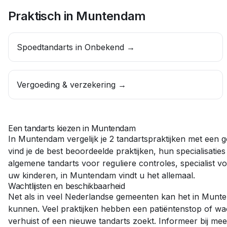
Praktisch in
Muntendam
Spoedtandarts in
Onbekend
→
Vergoeding & verzekering →
Een tandarts kiezen in
Muntendam
In
Muntendam
vergelijk je
2
tandartspraktijken
met een g
vind je de best beoordeelde praktijken, hun specialisatie
algemene tandarts
voor reguliere controles,
specialist
vo
uw kinderen, in
Muntendam
vindt u het allemaal.
Wachtlijsten en beschikbaarheid
Net als in veel Nederlandse gemeenten kan het in
Munt
kunnen. Veel praktijken hebben een patiëntenstop of wac
verhuist of een nieuwe tandarts zoekt. Informeer bij me