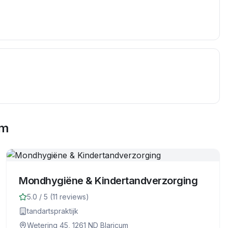
um
Mondhygiëne & Kindertandverzorging
5.0
/ 5 (
11
reviews)
tandartspraktijk
Wetering 45, 1261 ND Blaricum