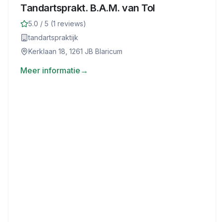
Tandartsprakt. B.A.M. van Tol
5.0
/ 5 (
1
reviews)
tandartspraktijk
Kerklaan 18, 1261 JB Blaricum
Meer informatie
→