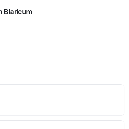
in
Blaricum