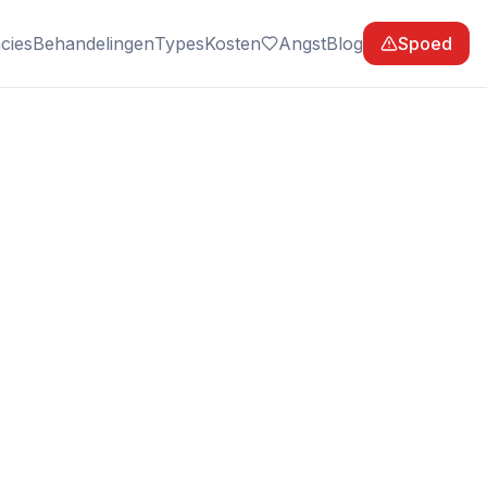
cies
Behandelingen
Types
Kosten
Angst
Blog
Spoed