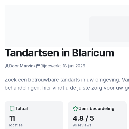
Tandartsen in
Blaricum
Door
Marvin
•
Bijgewerkt:
18 juni 2026
Zoek een betrouwbare tandarts in uw omgeving. Van r
behandelingen, hier vindt u de juiste zorg voor uw ge
Totaal
Gem. beoordeling
11
4.8
/ 5
locaties
96
reviews