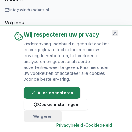
info@vindtandarts.nl
Volg ons
Wij respecteren uw privacy
kinderopvang-indebuurt.nl gebruikt cookies
en vergelijkbare technologieën om uw
Informatie toevoegen?
ervaring te verbeteren, het verkeer te
Heeft u een tandartspraktijk? Neem contact op om uw praktijk
analyseren en gepersonaliseerde
toe te voegen.
advertenties weer te geven. Kies hieronder
uw voorkeuren of accepteer alle cookies
voor de beste ervaring.
Alles accepteren
© 2024 Vind Tandarts. Alle rechten voorbehouden.
Cookie instellingen
Over Ons
•
Privacy Policy
•
Algemene
Voorwaarden
•
Sitemap
Weigeren
Privacybeleid
•
Cookiebeleid