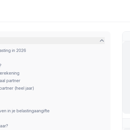
asting in 2026
?
berekening
al partner
artner (heel jaar)
en in je belastingaangifte
baar?