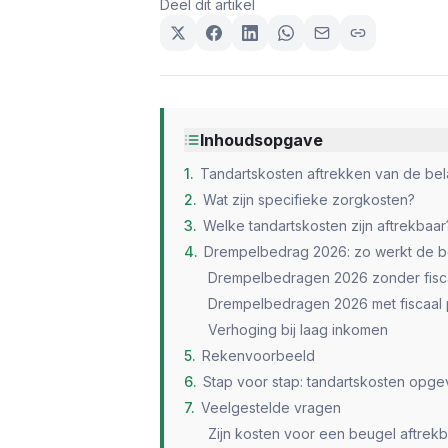
Deel dit artikel
Inhoudsopgave
1
.
Tandartskosten aftrekken van de bel
2
.
Wat zijn specifieke zorgkosten?
3
.
Welke tandartskosten zijn aftrekbaar
4
.
Drempelbedrag 2026: zo werkt de 
Drempelbedragen 2026 zonder fisca
Drempelbedragen 2026 met fiscaal p
Verhoging bij laag inkomen
5
.
Rekenvoorbeeld
6
.
Stap voor stap: tandartskosten opgev
7
.
Veelgestelde vragen
Zijn kosten voor een beugel aftrek