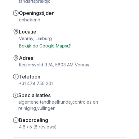
tandartspraktijk
Openingstijden
onbekend
Locatie
Venray
,
Limburg
Bekijk op Google Maps
Adres
Keizersveld 9 /A, 5803 AM Venray
Telefoon
+31 478 750 201
Specialisaties
algemene tandheelkunde,controles en
reiniging,vullingen
Beoordeling
4.8
/ 5 (
8
reviews)