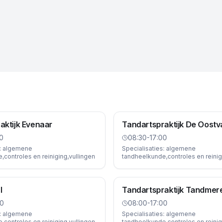
aktijk Evenaar
Tandartspraktijk De Oostv
0
08:30-17:00
:
algemene
Specialisaties:
algemene
controles en reiniging,vullingen
tandheelkunde,controles en reinig
l
Tandartspraktijk Tandmer
00
08:00-17:00
:
algemene
Specialisaties:
algemene
controles en reiniging,vullingen
tandheelkunde,controles en reinig