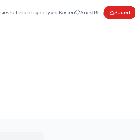
cies
Behandelingen
Types
Kosten
Angst
Blog
Spoed