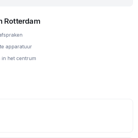
in
Rotterdam
 afspraken
te apparatuur
n in het centrum