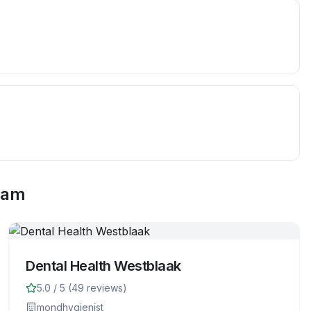
dam
Dental Health Westblaak
5.0
/ 5 (
49
reviews)
mondhygienist