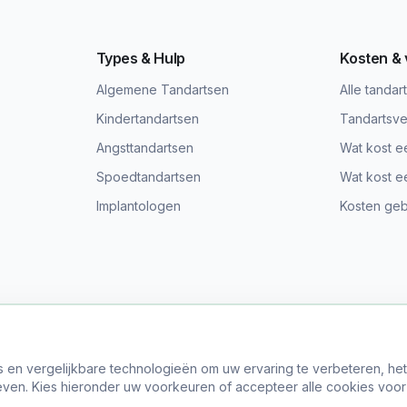
Types & Hulp
Kosten &
Algemene Tandartsen
Alle tandar
Kindertandartsen
Tandartsve
Angsttandartsen
Wat kost e
Spoedtandartsen
Wat kost e
Implantologen
Kosten gebi
s en vergelijkbare technologieën om uw ervaring te verbeteren, he
© 2024 Vind Tandarts. Alle rechten voorbehouden.
ven. Kies hieronder uw voorkeuren of accepteer alle cookies voor
er Ons
•
Privacy Policy
•
Algemene Voorwaarden
•
Site